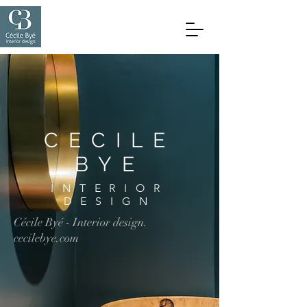
CECILE
BYE
INTERIOR
DESIGN
Cécile Byé - Interior design.
cecilebye.com